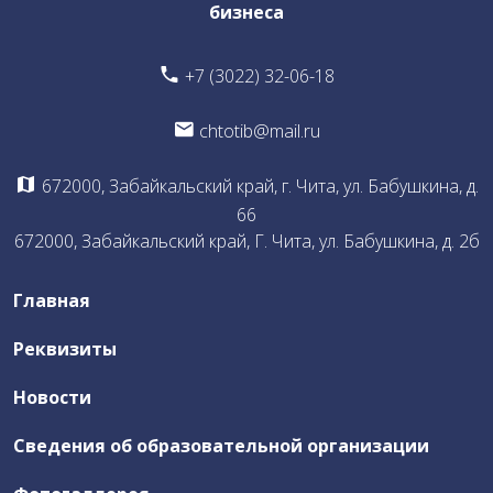
бизнеса
Общая информация о Бюро East Architect Chita
+7 (3022) 32-06-18
Документы Бюро
chtotib@mail.ru
Члены Бюро
Что предлагает Бюро
672000, Забайкальский край, г. Чита, ул. Бабушкина, д.
Участие членов Бюро
66
672000, Забайкальский край, Г. Чита, ул. Бабушкина, д. 2б
Воркшоп
Профориентационная работа со школьниками и
Главная
абитуриентами
Отчеты по деятельности Бюро
Реквизиты
Новости
Независимая оценка качества
Сведения об образовательной организации
ЦОПП ИКТ