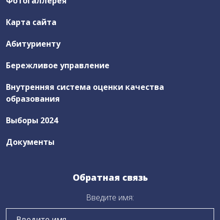
Фотогаллерея
Новости ЦОПП
Карта сайта
Абитуриенту
Выборы 2024
Правовая деятельность
Бережливое управление
Внутренняя система оценки качества
Антикоррупционная деятельность
образования
Часто задаваемые вопросы
Выборы 2024
Документы
Заказ электронного пропуска
Обратная связь
Бережливое управление
Введите имя:
Нормативные документы