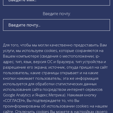
Локальные акты
Визуализация проектной деятельности
Введите почту:
Коробочные решения
Участие в мероприятиях
Проведение проверки качества образца
Введите текст сообщения:
Для того, чтобы мы могли качественно предоставить Вам
услуги, мы используем cookies, которые сохраняются на
Загружаемые документы
Вашем компьютере (сведения о местоположении; ip-
адрес; тип, язык, версия ОС и браузера; тип устройства и
Даю свое
согласие на обработку персональных данных
разрешение его экрана; источник, откуда пришел на сайт
и соглашаюсь c
политикой обработки персональных
пользователь; какие страницы открывает и на какие
данных
кнопки нажимает пользователь; эта же информация
используется для обработки статистических данных
использования сайта посредством интернет-сервисов
Google Analytics и Яндекс.Метрика). Нажимая кнопку
«СОГЛАСЕН», Вы подтверждаете то, что Вы
проинформированы об использовании cookies на нашем
сайте. Отключить cookies Вы можете в настройках своего