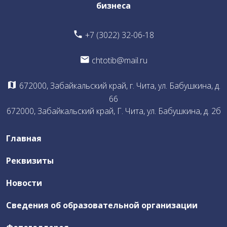
бизнеса
Общая информация о Бюро East Architect Chita
+7 (3022) 32-06-18
Документы Бюро
chtotib@mail.ru
Члены Бюро
Что предлагает Бюро
672000, Забайкальский край, г. Чита, ул. Бабушкина, д.
Участие членов Бюро
66
672000, Забайкальский край, Г. Чита, ул. Бабушкина, д. 2б
Воркшоп
Профориентационная работа со школьниками и
Главная
абитуриентами
Отчеты по деятельности Бюро
Реквизиты
Новости
Независимая оценка качества
Сведения об образовательной организации
ЦОПП ИКТ