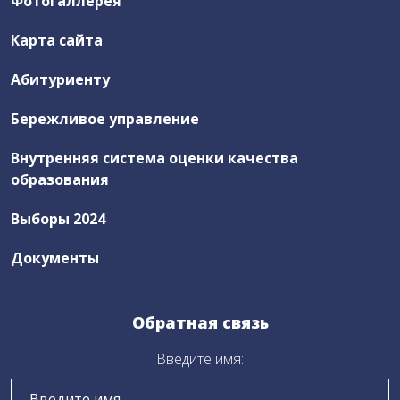
Фотогаллерея
Новости ЦОПП
Карта сайта
Абитуриенту
Выборы 2024
Правовая деятельность
Бережливое управление
Внутренняя система оценки качества
Антикоррупционная деятельность
образования
Часто задаваемые вопросы
Выборы 2024
Документы
Заказ электронного пропуска
Обратная связь
Бережливое управление
Введите имя:
Нормативные документы