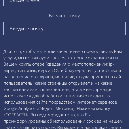
Локальные акты
Визуализация проектной деятельности
Введите почту:
Коробочные решения
Участие в мероприятиях
Проведение проверки качества образца
Введите текст сообщения:
Для того, чтобы мы могли качественно предоставить Вам
услуги, мы используем cookies, которые сохраняются на
Загружаемые документы
Вашем компьютере (сведения о местоположении; ip-
адрес; тип, язык, версия ОС и браузера; тип устройства и
Даю свое
согласие на обработку персональных данных
разрешение его экрана; источник, откуда пришел на сайт
и соглашаюсь c
политикой обработки персональных
пользователь; какие страницы открывает и на какие
данных
кнопки нажимает пользователь; эта же информация
используется для обработки статистических данных
использования сайта посредством интернет-сервисов
Google Analytics и Яндекс.Метрика). Нажимая кнопку
«СОГЛАСЕН», Вы подтверждаете то, что Вы
проинформированы об использовании cookies на нашем
сайте. Отключить cookies Вы можете в настройках своего