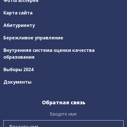
Фотогаллерея
Новости ЦОПП
Карта сайта
Абитуриенту
Выборы 2024
Правовая деятельность
Бережливое управление
Внутренняя система оценки качества
Антикоррупционная деятельность
образования
Часто задаваемые вопросы
Выборы 2024
Документы
Заказ электронного пропуска
Обратная связь
Бережливое управление
Введите имя:
Нормативные документы