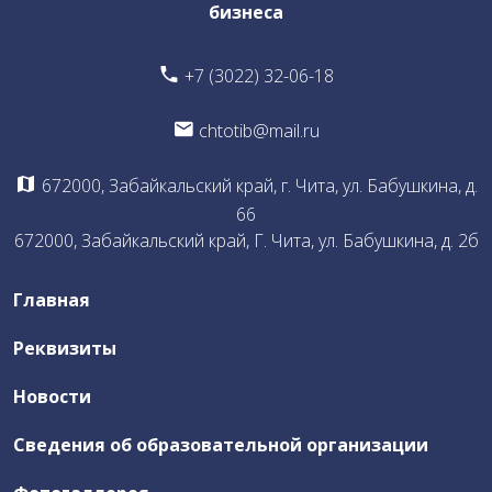
бизнеса
Общая информация о Бюро East Architect Chita
+7 (3022) 32-06-18
Документы Бюро
chtotib@mail.ru
Члены Бюро
Что предлагает Бюро
672000, Забайкальский край, г. Чита, ул. Бабушкина, д.
Участие членов Бюро
66
672000, Забайкальский край, Г. Чита, ул. Бабушкина, д. 2б
Воркшоп
Профориентационная работа со школьниками и
Главная
абитуриентами
Отчеты по деятельности Бюро
Реквизиты
Новости
Независимая оценка качества
Сведения об образовательной организации
ЦОПП ИКТ