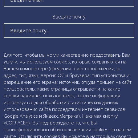
Локальные акты
Визуализация проектной деятельности
Введите почту:
Коробочные решения
Участие в мероприятиях
Проведение проверки качества образца
Введите текст сообщения:
Для того, чтобы мы могли качественно предоставить Вам
услуги, мы используем cookies, которые сохраняются на
Загружаемые документы
Вашем компьютере (сведения о местоположении; ip-
адрес; тип, язык, версия ОС и браузера; тип устройства и
Даю свое
согласие на обработку персональных данных
разрешение его экрана; источник, откуда пришел на сайт
и соглашаюсь c
политикой обработки персональных
пользователь; какие страницы открывает и на какие
данных
кнопки нажимает пользователь; эта же информация
используется для обработки статистических данных
использования сайта посредством интернет-сервисов
Google Analytics и Яндекс.Метрика). Нажимая кнопку
«СОГЛАСЕН», Вы подтверждаете то, что Вы
проинформированы об использовании cookies на нашем
сайте. Отключить cookies Вы можете в настройках своего