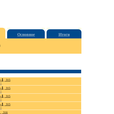
Основное
Итоги
и
-1
_315
01
-1
_315
01
-1
_315
01
-1
_315
01
1
_316