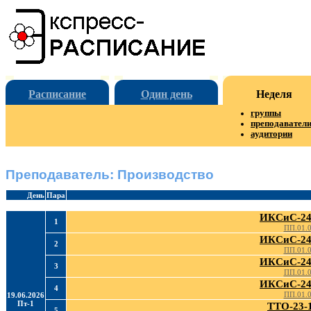
Расписание
Один день
Неделя
группы
преподавател
аудитории
Преподаватель: Производство
День
Пара
ИКСиС-24
1
ПП.01.
ИКСиС-24
2
ПП.01.
ИКСиС-24
3
ПП.01.
ИКСиС-24
4
ПП.01.
19.06.2026
Пт-1
ТТО-23-
5