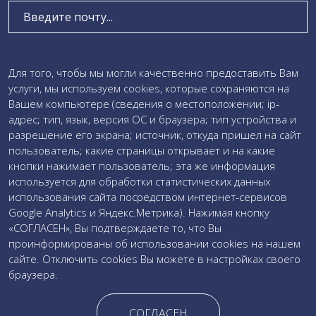
Введите текст сообщения:
Для того, чтобы мы могли качественно предоставить Вам
услуги, мы используем cookies, которые сохраняются на
Вашем компьютере (сведения о местоположении; ip-
адрес; тип, язык, версия ОС и браузера; тип устройства и
Даю свое
согласие на обработку персональных данных
разрешение его экрана; источник, откуда пришел на сайт
и соглашаюсь c
политикой обработки персональных
пользователь; какие страницы открывает и на какие
данных
кнопки нажимает пользователь; эта же информация
используется для обработки статистических данных
использования сайта посредством интернет-сервисов
Google Analytics и Яндекс.Метрика). Нажимая кнопку
«СОГЛАСЕН», Вы подтверждаете то, что Вы
проинформированы об использовании cookies на нашем
сайте. Отключить cookies Вы можете в настройках своего
браузера.
Все права защищены. Копирование с сайта строго
СОГЛАСЕН
запрещено.