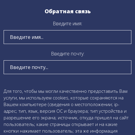
Обратная связь
Введите имя:
Введите почту:
Введите текст сообщения:
Для того, чтобы мы могли качественно предоставить Вам
услуги, мы используем cookies, которые сохраняются на
Вашем компьютере (сведения о местоположении; ip-
адрес; тип, язык, версия ОС и браузера; тип устройства и
Даю свое
согласие на обработку персональных данных
разрешение его экрана; источник, откуда пришел на сайт
и соглашаюсь c
политикой обработки персональных
пользователь; какие страницы открывает и на какие
данных
кнопки нажимает пользователь; эта же информация