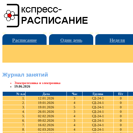
Расписание
Один день
Неделя
Журнал занятий
Электротехника и электроника
19.06.2026
№ п.п
Дата
Час
Группа
П/г
1.
12.01.2026
3
СД-24-1
0
2.
19.01.2026
4
СД-24-1
0
3.
19.01.2026
5
СД-24-1
0
4.
26.01.2026
3
СД-24-1
0
5.
02.02.2026
4
СД-24-1
0
6.
09.02.2026
3
СД-24-1
0
7.
16.02.2026
4
СД-24-1
0
8.
02.03.2026
4
СД-24-1
0